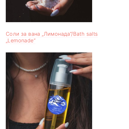
Соли за вана „Лимонада“/Bath salts
„Lemonade“