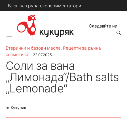
Skip
Блог на група експериментатори
to
content
Следвайте ни
open
searc
Primary
form
КУКУРЯК
Menu
Етерични и базови масла
,
Рецепти за ръчна
козметика
22.07.2025
Соли за вана
„Лимонада“/Bath salts
„Lemonade“
от
Кукуряк