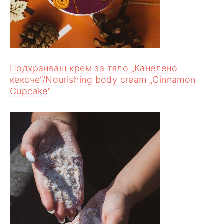
Подхранващ крем за тяло „Канелено
кексче“/Nourishing body cream „Cinnamon
Cupcake“