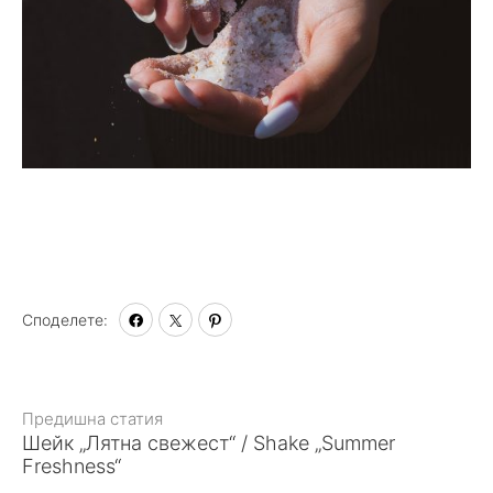
Споделете:
Към
Предишна статия
Шейк „Лятна свежест“ / Shake „Summer
статията
Freshness“