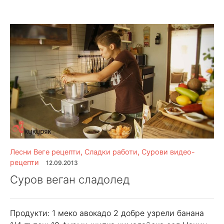
Лесни Веге рецепти
,
Сладки работи
,
Сурови видео-
рецепти
12.09.2013
Суров веган сладолед
Продукти: 1 меко авокадо 2 добре узрели банана