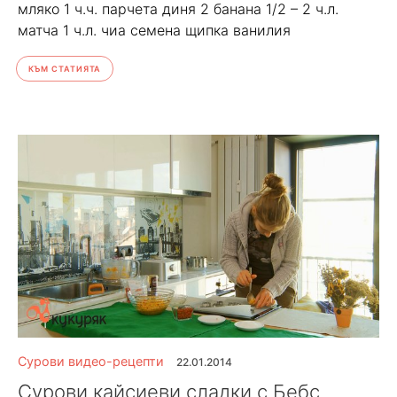
мляко 1 ч.ч. парчета диня 2 банана 1/2 – 2 ч.л.
матча 1 ч.л. чиа семена щипка ванилия
КЪМ СТАТИЯТА
Сурови видео-рецепти
22.01.2014
Сурови кайсиеви сладки с Бебс