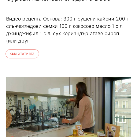
Видео рецепта Основа: 300 г сушени кайсии 200 г
слънчогледови семки 100 г кокосово масло 1 с.л.
джинджифил 1 с.л. сух кориандър агаве сироп
(или друг
КЪМ СТАТИЯТА