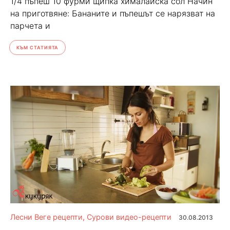
1/4 пъпеш 10 фурми щипка хималайска сол Начин
на приготвяне: Бананите и пъпешът се нарязват на
парчета и
КЪМ СТАТИЯТА
Лесни Веге рецепти
,
Сурови видео-рецепти
30.08.2013