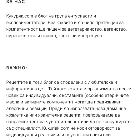
ЗА НАС
Кукуряк.com е блог на група ентусиасти и
експериментатори. Без каквито и да било претенции за
компетентност ще пишем за вегетарианство, веганство,
суровоядство и всичко, което ни интересува.
ВАЖНО:
Рецептите в този блог са споделени с любителска и
информативна цел. Тъй като кожата и организмът на всеки
човек са индивидуални, съставките (особено етеричните
масла и активните компоненти) могат да предизвикат
алергични реакции. Преди да използвате нова домашна
козметика или хранителна рецепта, препоръчваме да
направите тест за чувствителност или да се консултирате
със специалист. Kukuriak.com не носи отговорност за
индивидуални реакции или неуспешни опити при