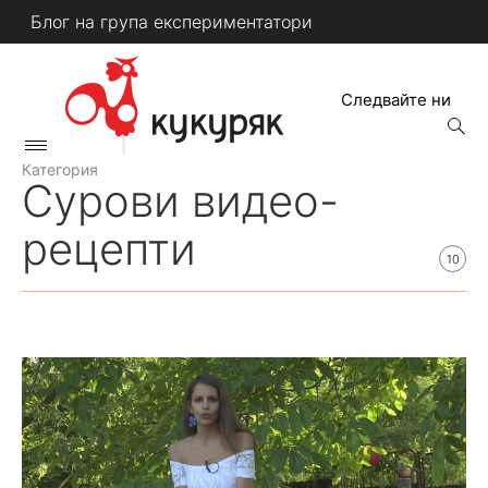
Skip
Блог на група експериментатори
to
content
Следвайте ни
open
searc
Primary
form
КУКУРЯК
Menu
Категория
Сурови видео-
рецепти
10