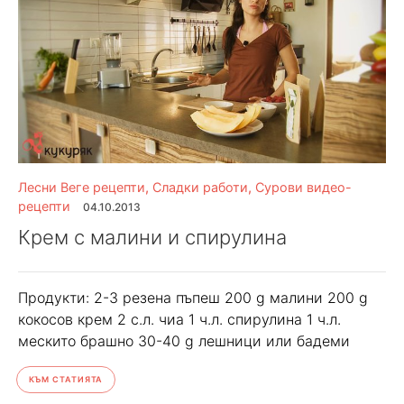
Лесни Веге рецепти
,
Сладки работи
,
Сурови видео-
рецепти
04.10.2013
Крем с малини и спирулина
Продукти: 2-3 резена пъпеш 200 g малини 200 g
кокосов крем 2 с.л. чиа 1 ч.л. спирулина 1 ч.л.
мескито брашно 30-40 g лешници или бадеми
КЪМ СТАТИЯТА