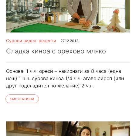
Сурови видео-рецепти
27.12.2013
Сладка киноа с орехово мляко
Основа: 1 ч.ч. орехи – накиснати за 8 часа (една
нощ) 1 ч.ч. сурова киноа 1/4 ч.ч. агаве сироп (или
друг подсладител по желание) 2 ч.л.
КЪМ СТАТИЯТА