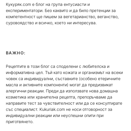
Кукуряк.com е блог на група ентусиасти и
експериментатори. Без каквито и да било претенции за
компетентност ще пишем за вегетарианство, веганство,
суровоядство и всичко, което ни интересува.
ВАЖНО:
Рецептите в този блог са споделени с любителска и
информативна цел. Тъй като кожата и организмът на всеки
човек са индивидуални, съставките (особено етеричните
масла и активните компоненти) могат да предизвикат
алергични реакции. Преди да използвате нова домашна
козметика или хранителна рецепта, препоръчваме да
направите тест за чувствителност или да се консултирате
със специалист. Kukuriak.com не носи отговорност за
индивидуални реакции или неуспешни опити при
приготвянето.