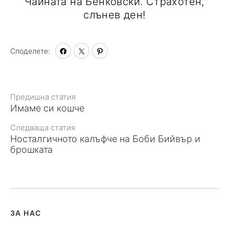
Чайната на Бенковски. Страхотен,
слънев ден!
Споделете:
Към
Предишна статия
Имаме си кошче
статията
Следваща статия
Носталгичното калъфче на Боби Бийвър и
брошката
ЗА НАС