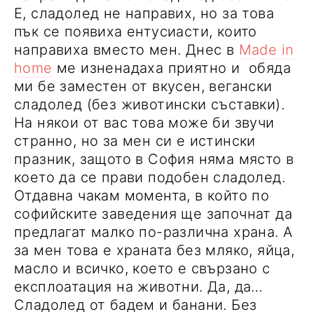
Е, сладолед не направих, но за това
пък се появиха ентусиасти, които
направиха вместо мен. Днес в
Made in
home
ме изненадаха приятно и обяда
ми бе заместен от вкусен, вегански
сладолед (без животински съставки).
На някои от вас това може би звучи
странно, но за мен си е истински
празник, защото в София няма място в
което да се прави подобен сладолед.
Отдавна чакам момента, в който по
софийските заведения ще започнат да
предлагат малко по-различна храна. А
за мен това е храната без мляко, яйца,
масло и всичко, което е свързано с
експлоатация на животни. Да, да…
Сладолед от бадем и банани. Без