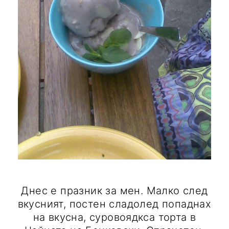
Днес е празник за мен. Малко след
вкусният, постен сладолед попаднах
на вкусна, суровоядкса торта в