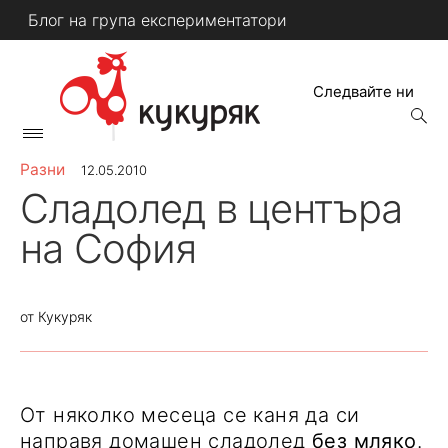
Skip
Блог на група експериментатори
to
content
Следвайте ни
open
searc
Primary
form
КУКУРЯК
Menu
Разни
12.05.2010
Сладолед в центъра
на София
от
Кукуряк
От няколко месеца се каня да си
направя домашен сладолед
без мляко
.