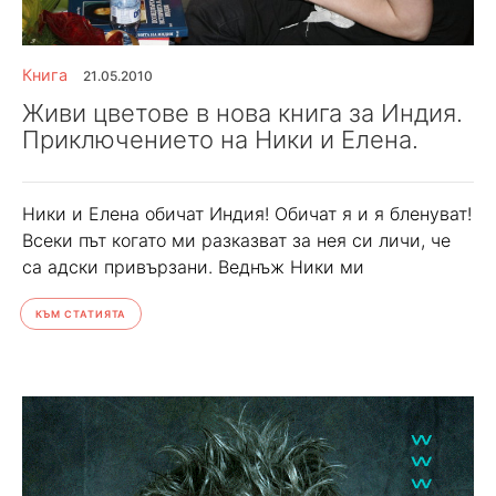
Книга
21.05.2010
Живи цветове в нова книга за Индия.
Приключението на Ники и Елена.
Ники и Елена обичат Индия! Обичат я и я бленуват!
Всеки път когато ми разказват за нея си личи, че
са адски привързани. Веднъж Ники ми
КЪМ СТАТИЯТА