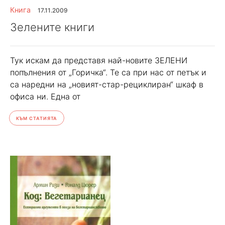
Книга
17.11.2009
Зелените книги
Тук искам да представя най-новите ЗЕЛЕНИ
попълнения от „Горичка“. Те са при нас от петък и
са наредни на „новият-стар-рециклиран“ шкаф в
офиса ни. Една от
КЪМ СТАТИЯТА