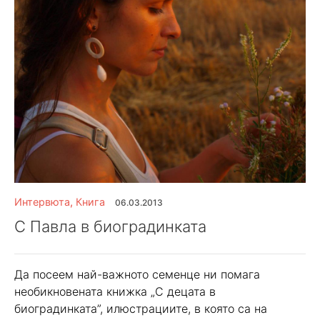
Интервюта
,
Книга
06.03.2013
С Павла в биоградинката
Да посеем най-важното семенце ни помага
необикновената книжка „С децата в
биоградинката”, илюстрациите, в която са на