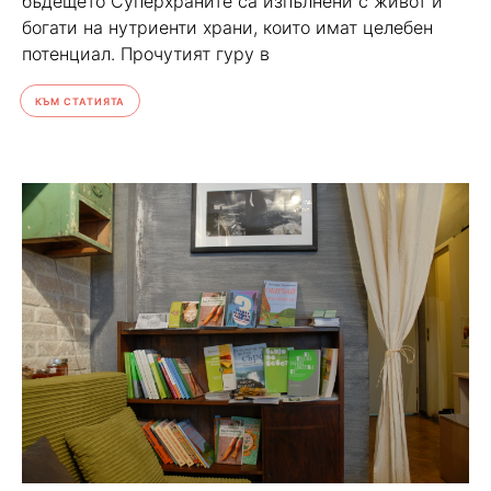
бъдещето Суперхраните са изпълнени с живот и
богати на нутриенти храни, които имат целебен
потенциал. Прочутият гуру в
КЪМ СТАТИЯТА