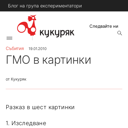
Skip
Блог на група експериментатори
to
content
Следвайте ни
open
searc
Primary
form
КУКУРЯК
Menu
Събития
19.01.2010
ГМО в картинки
от
Кукуряк
Разказ в шест картинки
1. Изследване