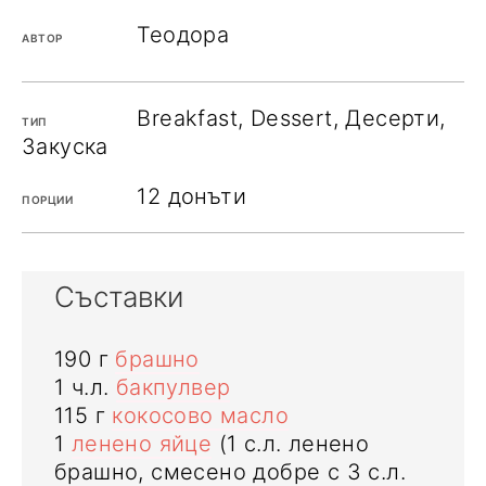
Теодора
АВТОР
Breakfast, Dessert, Десерти,
ТИП
Закуска
12
донъти
ПОРЦИИ
Съставки
190
г
брашно
1
ч.л.
бакпулвер
115
г
кокосово масло
1
ленено яйце
(1 с.л. ленено
брашно, смесено добре с 3 с.л.