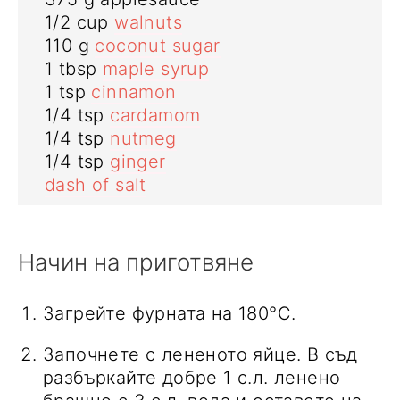
1/2
cup
walnuts
110
g
coconut sugar
1
tbsp
maple syrup
1
tsp
cinnamon
1/4
tsp
cardamom
1/4
tsp
nutmeg
1/4
tsp
ginger
dash of salt
Начин на приготвяне
Загрейте фурната на 180°С.
Започнете с лененото яйце. В съд
разбъркайте добре 1 с.л. ленено