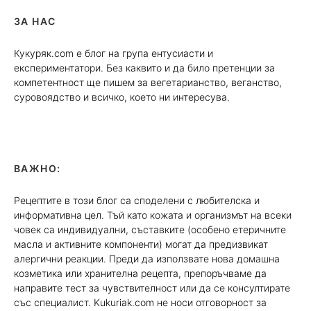
ЗА НАС
Кукуряк.com е блог на група ентусиасти и
експериментатори. Без каквито и да било претенции за
компетентност ще пишем за вегетарианство, веганство,
суровоядство и всичко, което ни интересува.
ВАЖНО:
Рецептите в този блог са споделени с любителска и
информативна цел. Тъй като кожата и организмът на всеки
човек са индивидуални, съставките (особено етеричните
масла и активните компоненти) могат да предизвикат
алергични реакции. Преди да използвате нова домашна
козметика или хранителна рецепта, препоръчваме да
направите тест за чувствителност или да се консултирате
със специалист. Kukuriak.com не носи отговорност за