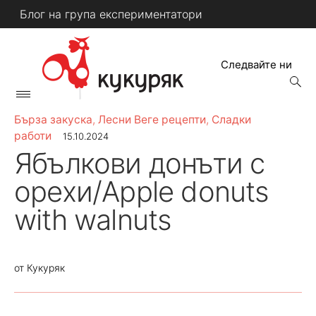
Skip
Блог на група експериментатори
to
content
Следвайте ни
open
searc
Primary
form
КУКУРЯК
Menu
Бърза закуска
,
Лесни Веге рецепти
,
Сладки
работи
15.10.2024
Ябълкови донъти с
орехи/Apple donuts
with walnuts
от
Кукуряк