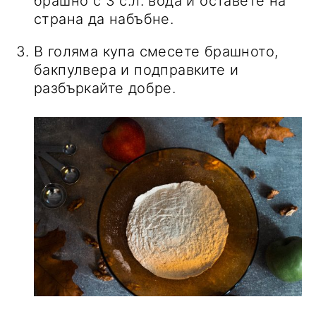
брашно с 3 с.л. вода и оставете на
страна да набъбне.
В голяма купа смесете брашното,
бакпулвера и подправките и
разбъркайте добре.