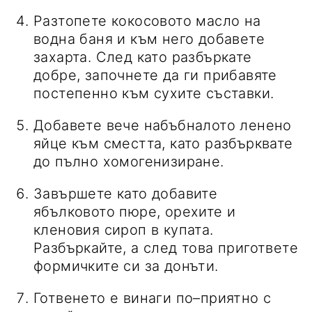
Разтопете кокосовото масло на
водна баня и към него добавете
захарта. След като разбъркате
добре, започнете да ги прибавяте
постепенно към сухите съставки.
Добавете вече набъбналото ленено
яйце към сместта, като разбърквате
до пълно хомогенизиране.
Завършете като добавите
ябълковото пюре, орехите и
кленовия сироп в купата.
Разбъркайте, а след това пригответе
формичките си за донъти.
Готвенето е винаги по–приятно с