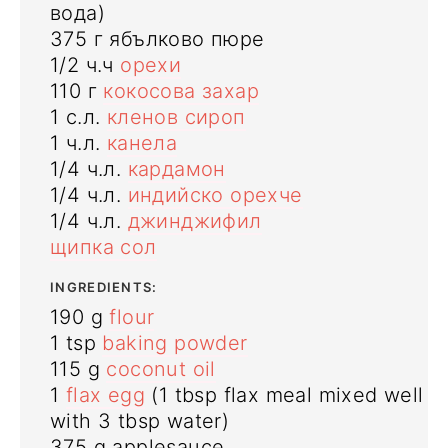
вода)
375
г
ябълково пюре
1/2
ч.ч
орехи
110
г
кокосова захар
1
с.л.
кленов сироп
1
ч.л.
канела
1/4
ч.л.
кардамон
1/4
ч.л.
индийско орехче
1/4
ч.л.
джинджифил
щипка сол
INGREDIENTS:
190
g
flour
1
tsp
baking powder
115
g
coconut oil
1
flax egg
(1 tbsp flax meal mixed well
with 3 tbsp water)
375
g
applesauce