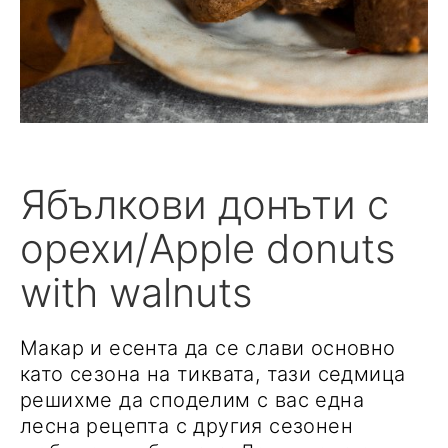
Ябълкови донъти с
орехи/Apple donuts
with walnuts
Макар и есента да се слави основно
като сезона на тиквата, тази седмица
решихме да споделим с вас една
лесна рецепта с другия сезонен