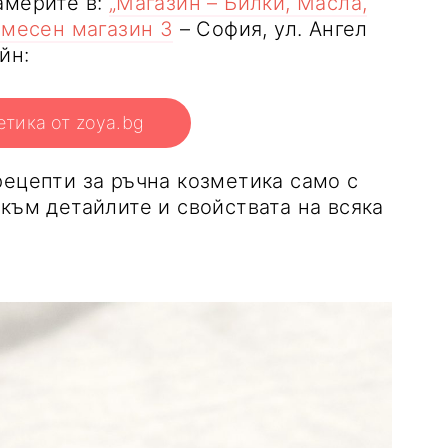
америте в:
„Магазин – Билки, Масла,
месен магазин 3
– София, ул. Ангел
айн:
етика от zoya.bg
рецепти за ръчна козметика само с
към детайлите и свойствата на всяка