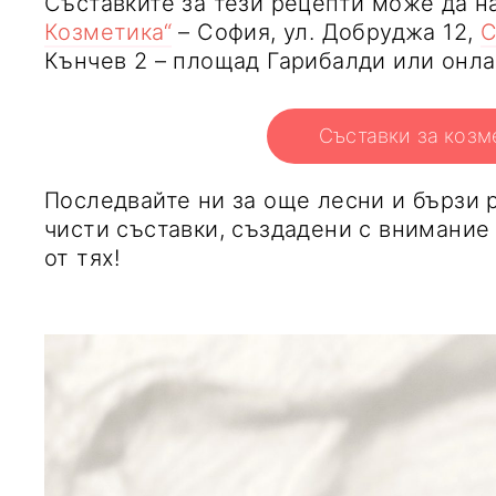
Съставките за тези рецепти може да н
Козметика“
– София, ул. Добруджа 12,
С
Кънчев 2 – площад Гарибалди или онл
Съставки за козм
Последвайте ни за още лесни и бързи 
чисти съставки, създадени с внимание 
от тях!