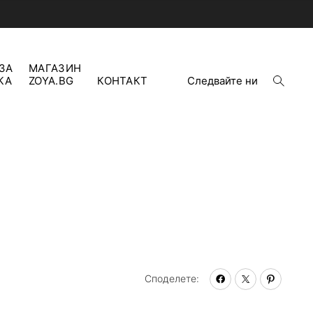
ЗА
МАГАЗИН
open
КА
ZOYA.BG
КОНТАКТ
Следвайте ни
search
form
Споделете: