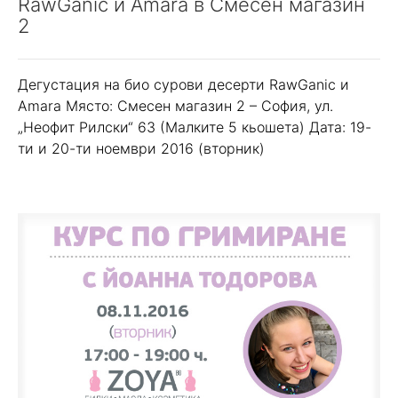
RawGanic и Amara в Смесен магазин
2
Дегустация на био сурови десерти RawGanic и
Amara Място: Смесен магазин 2 – София, ул.
„Неофит Рилски“ 63 (Малките 5 кьошета) Дата: 19-
ти и 20-ти ноември 2016 (вторник)