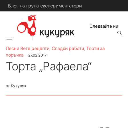
Skip
Блог на група експериментатори
to
content
Следвайте ни
open
searc
Primary
form
КУКУРЯК
Menu
Лесни Веге рецепти
,
Сладки работи
,
Торти за
поръчка
27.02.2017
Торта „Рафаела“
от
Кукуряк