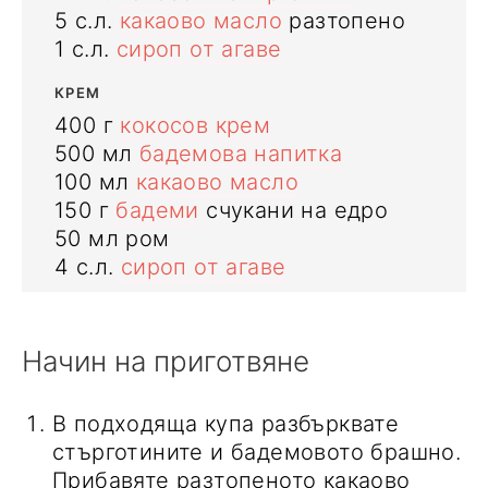
5
с.л.
какаово масло
разтопено
1
с.л.
сироп от агаве
КРЕМ
400
г
кокосов крем
500
мл
бадемова напитка
100
мл
какаово масло
150
г
бадеми
счукани на едро
50
мл
ром
4
с.л.
сироп от агаве
Начин на приготвяне
В подходяща купа разбърквате
стърготините и бадемовото брашно.
Прибавяте разтопеното какаово