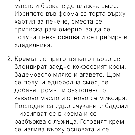
масло и бъркате до влажна смес.
Изсипете във форма за торта върху
хартия за печене, сместа се
притиска равномерно, за да се
получи тънка
основа
и се прибира в
хладилника.
Кремът
се приготвя като първо се
блендират заедно кокосовият крем,
бадемовото мляко и агавето. Щом
се получи еднородна смес, се
добавят ромът и разтопеното
какаово масло и отново се миксира.
Последни са едро счуканите бадеми
- изсипват се в крема и се
разбърква с лъжица. Готовият крем
се излива върху основата и се