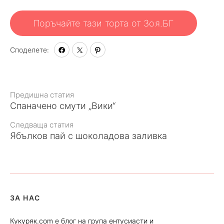
Поръчайте тази торта от Зоя.БГ
Споделете:
Към
Предишна статия
Спаначено смути „Вики“
статията
Следваща статия
Ябълков пай с шоколадова заливка
ЗА НАС
Кукуряк.com е блог на група ентусиасти и