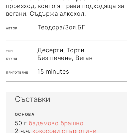
произход, което я прави подходяща за
вегани. Съдържа алкохол.
Теодора/Зоя.БГ
АВТОР
Десерти, Торти
ТИП
Без печене, Веган
КУХНЯ
15
minutes
ПРИГОТВЯНЕ
Съставки
ОСНОВА
50
г
бадемово брашно
2
ч.ч.
кокосови стърготини