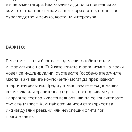
експериментатори. Без каквито и да било претенции за
компетентност ще пишем за вегетарианство, веганство,
суровоядство и всичко, което ни интересува.
ВАЖНО:
Рецептите в този блог са споделени с любителска и
информативна цел. Тъй като кожата и организмът на всеки
човек са индивидуални, съставките (особено етеричните
масла и активните компоненти) могат да предизвикат
алергични реакции. Преди да използвате нова домашна
козметика или хранителна рецепта, препоръчваме да
направите тест за чувствителност или да се консултирате
със специалист. Kukuriak.com не носи отговорност за
индивидуални реакции или неуспешни опити при
приготвянето.