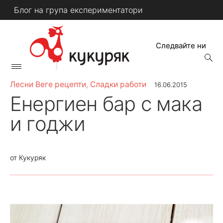
Skip
Блог на група експериментатори
to
content
Следвайте ни
open
searc
Primary
form
КУКУРЯК
Menu
Лесни Веге рецепти
,
Сладки работи
16.06.2015
Енергиен бар с мака
и годжи
от
Кукуряк