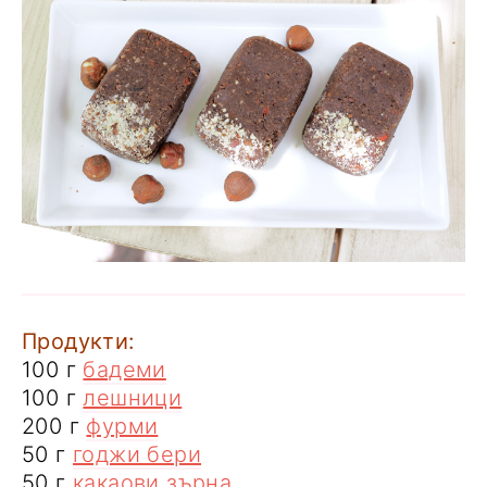
Продукти:
100 г
бадеми
100 г
лешници
200 г
фурми
50 г
годжи бери
50 г
какаови зърна