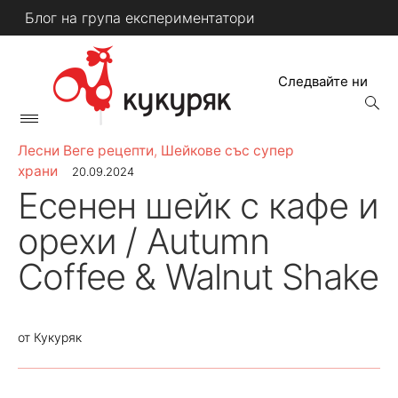
Skip
Блог на група експериментатори
to
content
Следвайте ни
open
searc
Primary
form
КУКУРЯК
Menu
Лесни Веге рецепти
,
Шейкове със супер
храни
20.09.2024
Есенен шейк с кафе и
орехи / Autumn
Coffee & Walnut Shake
от
Кукуряк