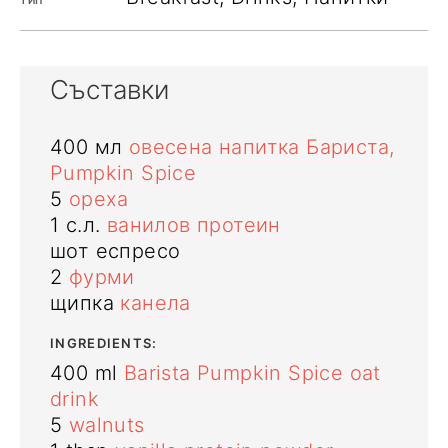
ТИП
Съставки
400
мл
овесена напитка Бариста,
Pumpkin Spice
5
ореха
1
с.л.
ванилов протеин
шот
еспресо
2
фурми
щипка
канела
INGREDIENTS:
400
ml
Barista Pumpkin Spice oat
drink
5
walnuts