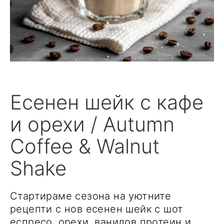
Есенен шейк с кафе
и орехи / Autumn
Coffee & Walnut
Shake
Стартираме сезона на уютните
рецепти с нов есенен шейк с шот
еспресо, орехи, ванилов протеин и