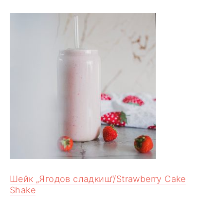
Шейк „Ягодов сладкиш“/Strawberry Cake
Shake