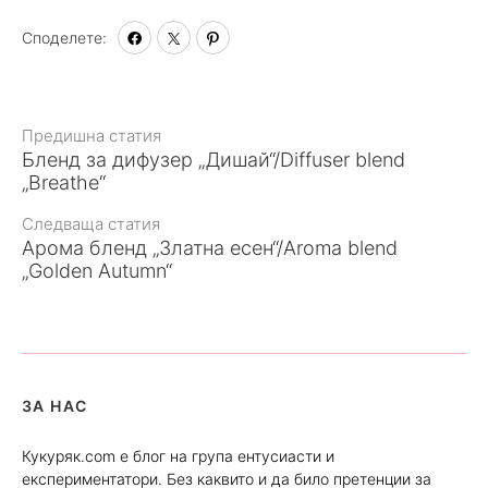
Споделете:
Към
Предишна статия
Бленд за дифузер „Дишай“/Diffuser blend
статията
„Breathe“
Следваща статия
Арома бленд „Златна есен“/Aroma blend
„Golden Autumn“
ЗА НАС
Кукуряк.com е блог на група ентусиасти и
експериментатори. Без каквито и да било претенции за