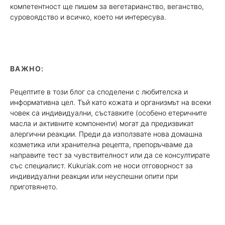
компетентност ще пишем за вегетарианство, веганство,
суровоядство и всичко, което ни интересува.
ВАЖНО:
Рецептите в този блог са споделени с любителска и
информативна цел. Тъй като кожата и организмът на всеки
човек са индивидуални, съставките (особено етеричните
масла и активните компоненти) могат да предизвикат
алергични реакции. Преди да използвате нова домашна
козметика или хранителна рецепта, препоръчваме да
направите тест за чувствителност или да се консултирате
със специалист. Kukuriak.com не носи отговорност за
индивидуални реакции или неуспешни опити при
приготвянето.