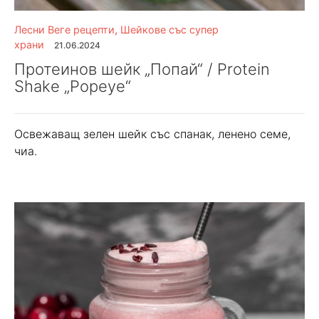
Лесни Веге рецепти
,
Шейкове със супер
храни
21.06.2024
Протеинов шейк „Попай“ / Protein
Shake „Popeye“
Освежаващ зелен шейк със спанак, ленено семе,
чиа.