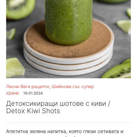
Лесни Веге рецепти
,
Шейкове със супер
храни
19.01.2024
Детоксикиращи шотове с киви /
Detox Kiwi Shots
Апетитна зелена напитка, която глези сетивата и