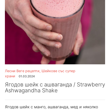
Лесни Веге рецепти
,
Шейкове със супер
храни
01.03.2024
Ягодов шейк с ашваганда / Strawberry
Ashwagandha Shake
Ягодов шейк с манго, ашваганда, мед и няколко