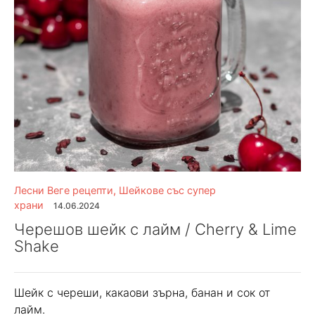
Лесни Веге рецепти
,
Шейкове със супер
храни
14.06.2024
Черешов шейк с лайм / Cherry & Lime
Shake
Шейк с череши, какаови зърна, банан и сок от
лайм.