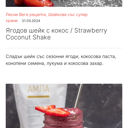
Лесни Веге рецепти
,
Шейкове със супер
храни
31.05.2024
Ягодов шейк с кокос / Strawberry
Coconut Shake
Сладък шейк със сезонни ягоди, кокосова паста,
конопени семена, лукума и кокосова захар.