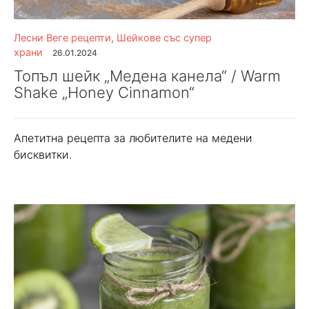
Лесни Веге рецепти
,
Шейкове със супер
храни
26.01.2024
Топъл шейк „Медена канела“ / Warm
Shake „Honey Cinnamon“
Апетитна рецепта за любителите на медени
бисквитки.