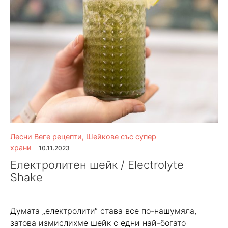
Лесни Веге рецепти
,
Шейкове със супер
храни
10.11.2023
Електролитен шейк / Electrolyte
Shake
Думата „електролити“ става все по-нашумяла,
затова измислихме шейк с едни най-богато