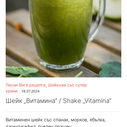
Лесни Веге рецепти
,
Шейкове със супер
храни
19.07.2024
Шейк „Витамина“ / Shake „Vitamina“
Витаминен шейк със спанак, морков, ябълка,
джинджифил, пчелен прашец.