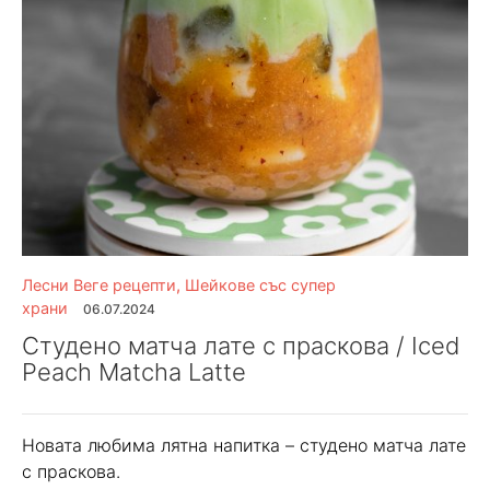
Лесни Веге рецепти
,
Шейкове със супер
храни
06.07.2024
Студено матча лате с праскова / Iced
Peach Matcha Latte
Новата любима лятна напитка – студено матча лате
с праскова.