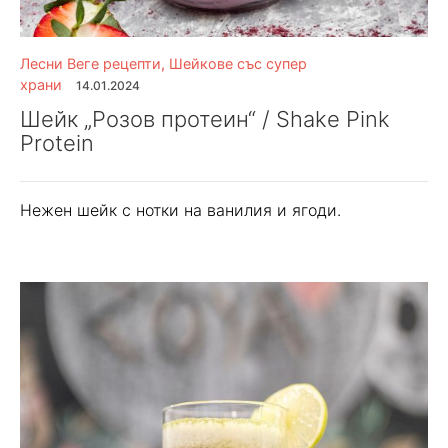
Лесни Веге рецепти
,
Шейкове със супер
храни
14.01.2024
Шейк „Розов протеин“ / Shake Pink
Protein
Нежен шейк с нотки на ванилия и ягоди.