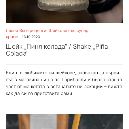
Лесни Веге рецепти
,
Шейкове със супер
храни
13.10.2023
Шейк „Пиня колада“ / Shake „Piña
Colada“
Един от любимите ни шейкове, забъркан за първи
път в магазина ни на пл. Гарибалди и бързо станал
част от менютата в останалите ни локации – вижте
как да си го приготвите сами.