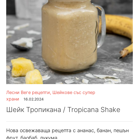
Лесни Веге рецепти
,
Шейкове със супер
храни
16.02.2024
Шейк Тропикана / Tropicana Shake
Нова освежаваща рецепта с ананас, банан, пешън
фрут, баобаб, лукума