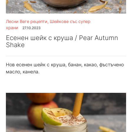
Лесни Веге рецепти
,
Шейкове със супер
храни
27.10.2023
Есенен шейк с круша / Pear Autumn
Shake
Нов есенен шейк с круша, банан, какао, фъстъчено
масло, канела.