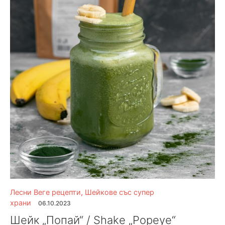
Лесни Веге рецепти
,
Шейкове със супер
храни
06.10.2023
Шейк „Попай“ / Shake „Popeye“