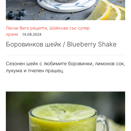
Лесни Веге рецепти
,
Шейкове със супер
храни
14.08.2024
Боровинков шейк / Blueberry Shake
Сезонен шейк с любимите боровинки, лимонов сок,
лукума и пчелен прашец.