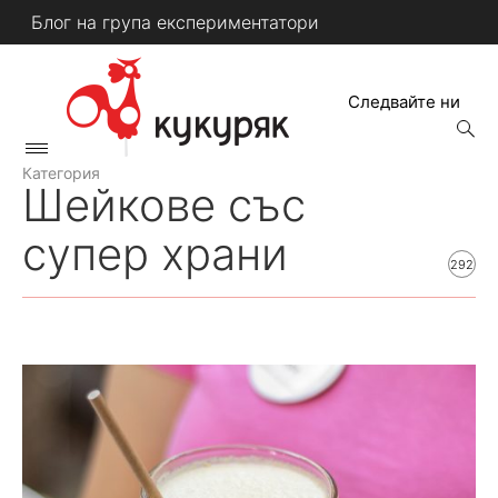
Skip
Блог на група експериментатори
to
content
Следвайте ни
open
searc
Primary
form
КУКУРЯК
Menu
Категория
Шейкове със
супер храни
292