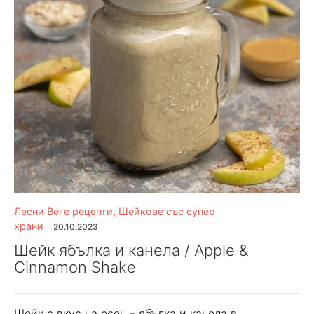
Лесни Веге рецепти
,
Шейкове със супер
храни
20.10.2023
Шейк ябълка и канела / Apple &
Cinnamon Shake
Шейк с вкус на есен – ябълка и канела в