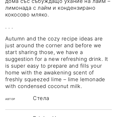
дома със събуждащо ухание на лайм –
лимонада с лайм и кондензирано
кокосово мляко.
. . .
Autumn and the cozy recipe ideas are
just around the corner and before we
start sharing those, we have a
suggestion for a new refreshing drink. It
is super easy to prepare and fills your
home with the awakening scent of
freshly squeezed lime – lime lemonade
with condensed coconut milk.
Стела
АВТОР