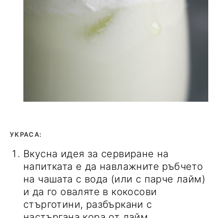
УКРАСА:
Вкусна идея за сервиране на
напитката е да навлажните ръбчето
на чашата с вода (или с парче лайм)
и да го оваляте в кокосови
стърготини, разбъркани с
настъргана кора от лайм.