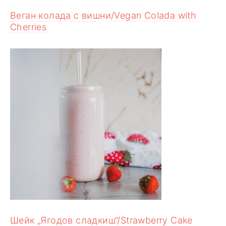
Веган колада с вишни/Vegan Colada with
Cherries
Шейк „Ягодов сладкиш“/Strawberry Cake