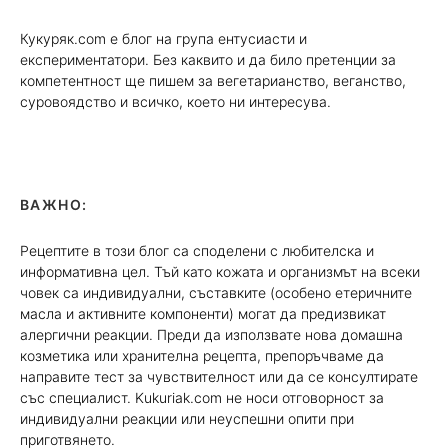
Кукуряк.com е блог на група ентусиасти и
експериментатори. Без каквито и да било претенции за
компетентност ще пишем за вегетарианство, веганство,
суровоядство и всичко, което ни интересува.
ВАЖНО:
Рецептите в този блог са споделени с любителска и
информативна цел. Тъй като кожата и организмът на всеки
човек са индивидуални, съставките (особено етеричните
масла и активните компоненти) могат да предизвикат
алергични реакции. Преди да използвате нова домашна
козметика или хранителна рецепта, препоръчваме да
направите тест за чувствителност или да се консултирате
със специалист. Kukuriak.com не носи отговорност за
индивидуални реакции или неуспешни опити при
приготвянето.