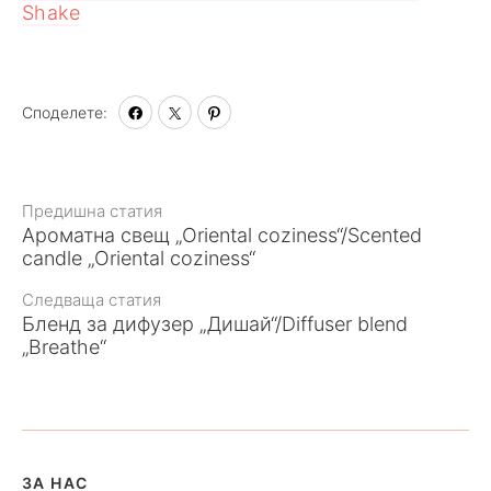
Shake
Споделете:
Към
Предишна статия
Ароматна свещ „Oriental coziness“/Scented
статията
candle „Oriental coziness“
Следваща статия
Бленд за дифузер „Дишай“/Diffuser blend
„Breathe“
ЗА НАС