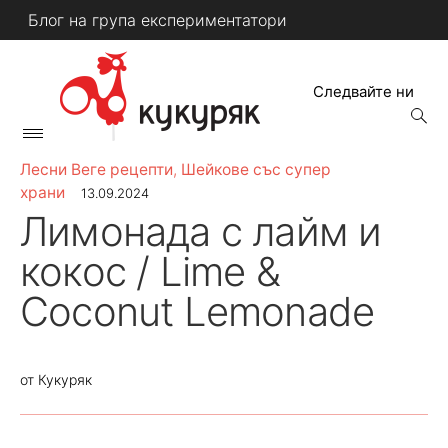
Skip
Блог на група експериментатори
to
content
Следвайте ни
open
searc
Primary
form
КУКУРЯК
Menu
Лесни Веге рецепти
,
Шейкове със супер
храни
13.09.2024
Лимонада с лайм и
кокос / Lime &
Coconut Lemonade
от
Кукуряк