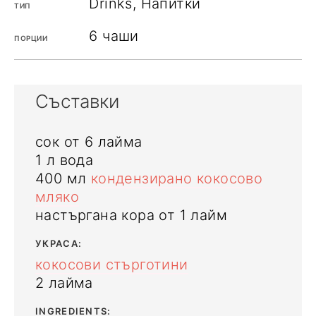
Drinks, Напитки
ТИП
6
чаши
ПОРЦИИ
Съставки
сок от 6 лайма
1
л
вода
400
мл
кондензирано кокосово
мляко
настъргана кора от 1 лайм
УКРАСА:
кокосови стърготини
2 лайма
INGREDIENTS: