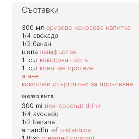
Съставки
300
мл
оризово-кокосова напитка
1/4
авокадо
1/2
банан
шепа
шамфъстък
1
с.л
кокосова паста
1
с.л
конопен протеин
агаве
кокосови стърготини за поръсване
INGREDIENTS:
300
ml
rice-coconut drink
1/4
avocado
1/2
banana
a handful of
pistachios
1
tbsp
creamed coconut