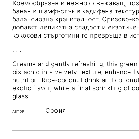
Кремообразен и нежно освежаващ, този зелен шейк съчетава авокадо,
банан и шамфъстък в кадифена текстур
балансирана хранителност. Оризово-ко
добавят деликатна сладост и екзотиче
кокосови стърготини го превръща в ис
. . .
Creamy and gently refreshing, this green shake combines avocado, banana, and
pistachio in a velvety texture, enhanced
nutrition. Rice-coconut drink and coconu
exotic flavor, while a final sprinkling of c
glass.
София
АВТОР