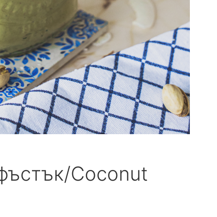
фъстък/Coconut