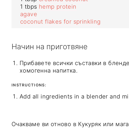
1
tbps
hemp protein
agave
coconut flakes for sprinkling
Начин на приготвяне
Прибавете всички съставки в блендер и разбийте до получаване на
хомогенна напитка.
INSTRUCTIONS:
Add all ingredients in a blender and m
Очакваме ви отново в Кукуряк или магазините на Зоя.БГ, а дотогава ви