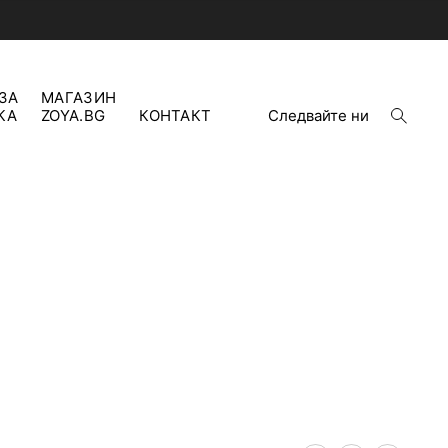
ЗА
МАГАЗИН
open
КА
ZOYA.BG
КОНТАКТ
Следвайте ни
search
form