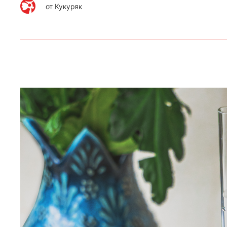
от
Кукуряк