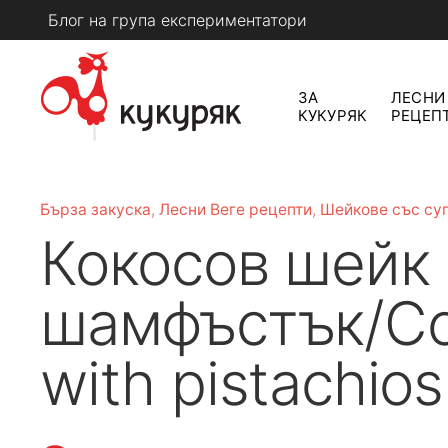
Skip
Блог на група експериментатори
to
content
ЗА
ЛЕСНИ
КУКУРЯК
РЕЦЕП
КУКУРЯК
Бърза закуска
,
Лесни Веге рецепти
,
Шейкове със су
Кокосов шейк 
шамфъстък/Co
with pistachios