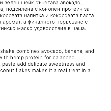
а, подсилена с конопен протеин за
косовата напитка и кокосовата паста
н аромат, а финалното поръсване с
тинско малко удоволствие в чаша.
 with hemp protein for balanced
t paste add delicate sweetness and
oconut flakes makes it a real treat in a