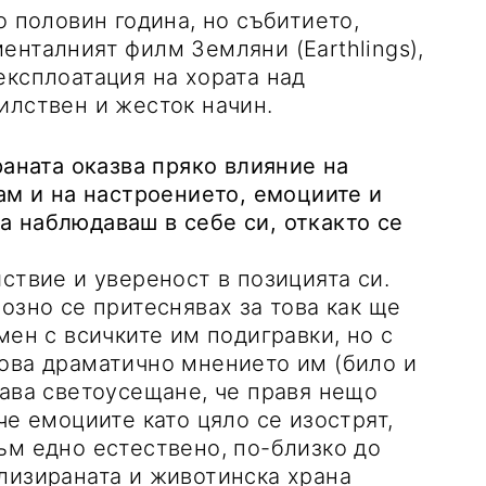
о половин година, но събитието,
енталният филм Земляни (Earthlings),
експлоатация на хората над
илствен и жесток начин.
раната оказва пряко влияние на
ам и на настроението, емоциите и
 наблюдаваш в себе си, откакто се
ствие и увереност в позицията си.
озно се притеснявах за това как ще
мен с всичките им подигравки, но с
ова драматично мнението им (било и
дава светоусещане, че правя нещо
че емоциите като цяло се изострят,
ъм едно естествено, по-близко до
лизираната и животинска храна