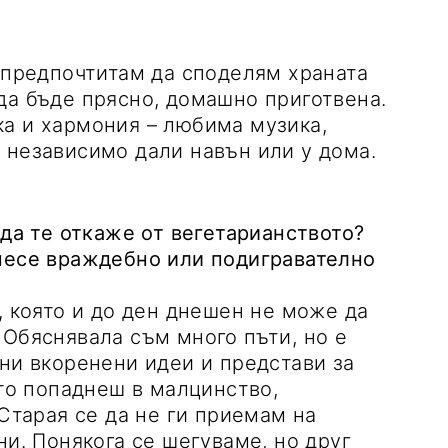
а предпочтитам да споделям храната
да бъде прясно, домашно приготвена.
а и хармония – любима музика,
 независимо дали навън или у дома.
 да те откаже от вегетарианството?
тнесе враждебно или подигравателно
, която и до ден днешен не може да
 Обяснявала съм много пъти, но е
ини вкоренени идеи и представи за
ато попаднеш в малцинство,
 Старая се да не ги приемам на
ни. Понякога се шегуваме, но друг