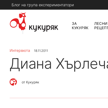
Skip
Блог на група експериментатори
to
content
ЗА
ЛЕСНИ
КУКУРЯК
РЕЦЕП
КУКУРЯК
Интервюта
18.11.2011
Диана Хърлеч
от
Кукуряк