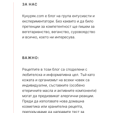
ЗА НАС
Кукуряк.com е блог на група ентусиасти и
експериментатори. Без каквито и да било
претенции за компетентност ще пишем за
вегетарианство, веганство, суровоядство
и всичко, което ни интересува.
ВАЖНО:
Рецептите в този блог са споделени с
любителска и информативна цел. Тъй като
кожата и организмът на всеки човек са
индивидуални, съставките (особено
етеричните масла и активните компоненти)
могат да предизвикат алергични реакции.
Преди да използвате нова домашна
козметика или хранителна рецепта,
препоръчваме да направите тест за