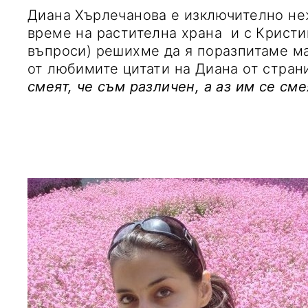
Диана Хърлечанова e изключително неж
време на растителна храна и с Кристи
въпроси) решихме да я поразпитаме ма
от любимите цитати на Диана от стран
смеят, че съм различен, а аз им се сме