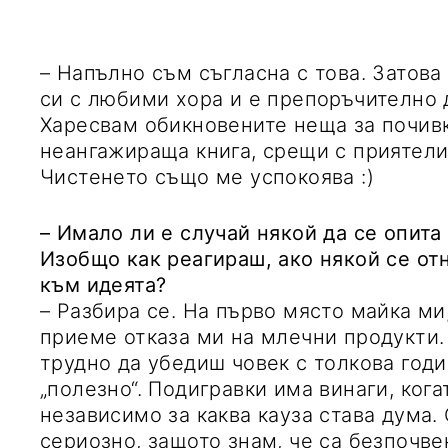
– Напълно съм съгласна с това. Затов
си с любими хора и е препоръчително 
Харесвам обикновените неща за почивк
неангажираща книга, срещи с приятели
Чистенето също ме успокоява :)
– Имало ли е случай някой да се опита
Изобщо как реагираш, ако някой се о
към идеята?
– Разбира се. На първо място майка ми
приеме отказа ми на млечни продукти.
трудно да убедиш човек с толкова год
„полезно“. Подигравки има винаги, ког
независимо за каква кауза става дума.
сериозно, защото знам, че са безпочве