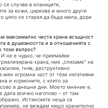
 се случва в кланиците,
те за кожи, циркове и много други
то цяло се старая да бъда мила, дори
към максимално чиста храна всъщност
та в душевността и в отношенията с
о този въпрос?
. И не е чудно, че приемайки
риализирана храна, ние „слизаме“ на
насилие, гняв, деструктивно
а мен огромна част от тези негативни
на и хормоните, с които за
сово в днешни дни. Моето мнение е,
е дала всичко наготово – от там
образно. Истинските неща са
апример, не виждам нищо хранително