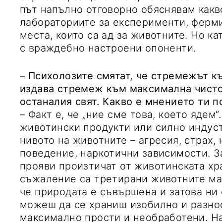
път напълно отговорно обяснявам какво
лабораториите за експерименти, ферми
места, които са ад за животните. Но ка
с враждебно настроени опоненти.
– Психолозите смятат, че стремежът 
издава стремеж към максимална чисто
останалия свят. Какво е мнението ти п
– Факт е, че „ние сме това, което ядем“
животински продукти или силно индуст
нивото на животните – агресия, страх, 
поведение, наркотични зависимости. З
прояви произтичат от животинската хра
съжаление са третирани животните ма
че природата е съвършена и затова ни 
можеш да се храниш изобилно и разно
максимално прости и необработени. Н