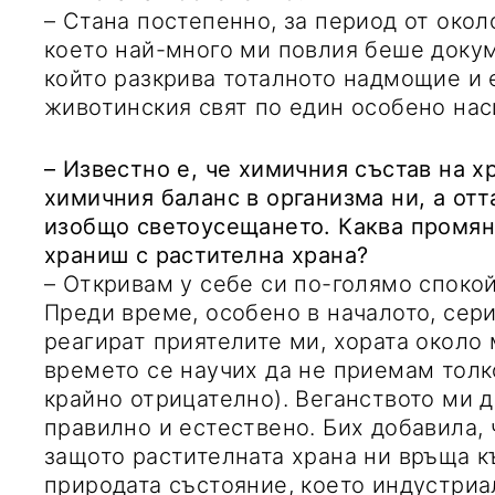
– Стана постепенно, за период от окол
което най-много ми повлия беше докум
който разкрива тоталното надмощие и 
животинския свят по един особено нас
– Известно е, че химичния състав на х
химичния баланс в организма ни, а отт
изобщо светоусещането. Каква промяна
храниш с растителна храна?
– Откривам у себе си по-голямо спокой
Преди време, особено в началото, сери
реагират приятелите ми, хората около 
времето се научих да не приемам толк
крайно отрицателно). Веганството ми 
правилно и естествено. Бих добавила, 
защото растителната храна ни връща к
природата състояние, което индустриа