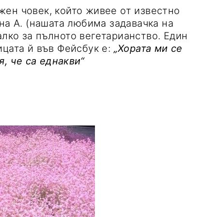
ен човек, който живее от известно
на А. (нашата любима задавачка на
лко за пълното вегетарианство. Един
ицата й във Фейсбук е:
„Хората ми се
я, че са еднакви“