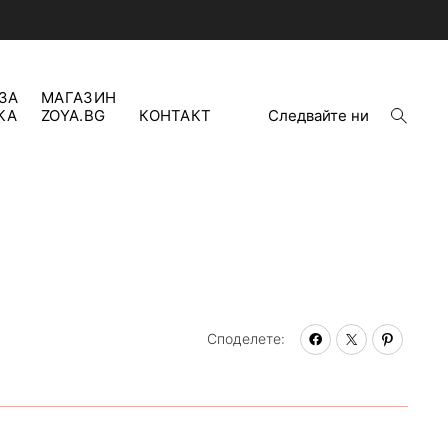
ЗА
МАГАЗИН
open
КА
ZOYA.BG
КОНТАКТ
Следвайте ни
search
form
Споделете: