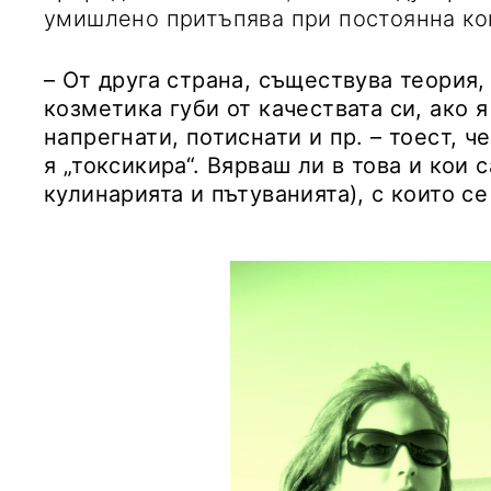
умишлено притъпява при постоянна ко
– От друга страна, съществува теория,
козметика губи от качествата си, ако 
напрегнати, потиснати и пр. – тоест, 
я „токсикира“. Вярваш ли в това и кои 
кулинарията и пътуванията), с които с