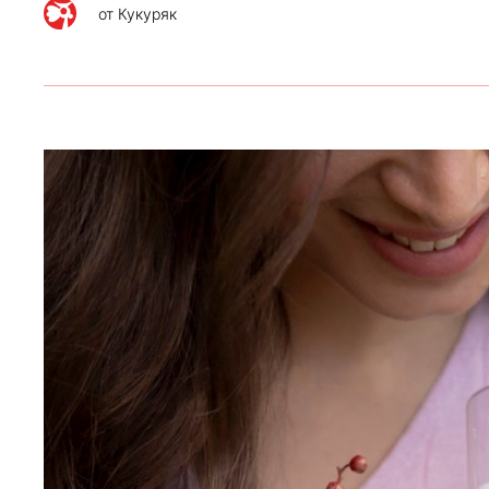
от
Кукуряк