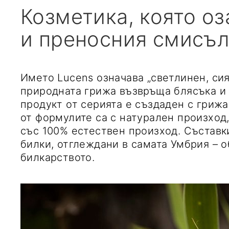
Козметика, която оз
и преносния смисъ
Името Lucens означава „светлинен, сия
природната грижа възвръща блясъка и 
продукт от серията е създаден с грижа
от формулите са с натурален произход,
със 100% естествен произход. Съставк
билки, отглеждани в самата Умбрия – о
билкарството.