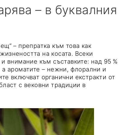
арява – в буквалния
л
ещ“ – препратка към това как
жизнеността на косата. Всеки
 и внимание към съставките: над 95 %
 а ароматите – нежни, флорални и
ите включват органични екстракти от
бласт с вековни традиции в