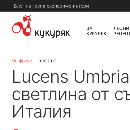
Skip
Блог на група експериментатори
to
content
ЗА
ЛЕСНИ
КУКУРЯК
РЕЦЕП
КУКУРЯК
На фокус
10.09.2025
Lucens Umbria
светлина от с
Италия