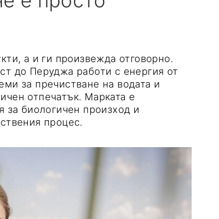
не е просто
кти, а и ги произвежда отговорно.
ст до Перуджа работи с енергия от
еми за пречистване на водата и
ичен отпечатък. Марката е
я за биологичен произход и
дствения процес.