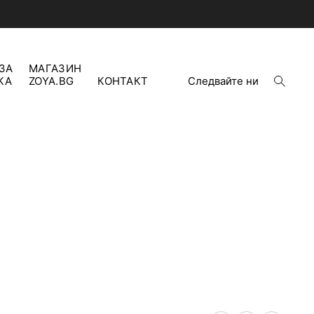
ЗА
МАГАЗИН
open
КА
ZOYA.BG
КОНТАКТ
Следвайте ни
search
form