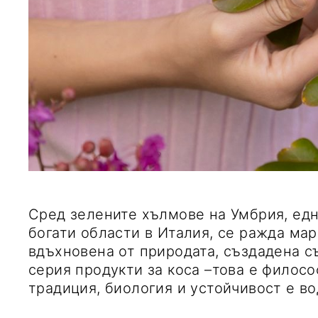
Сред зелените хълмове на Умбрия, ед
богати области в Италия, се ражда мар
вдъхновена от природата, създадена съ
серия продукти за коса –това е филос
традиция, биология и устойчивост е в