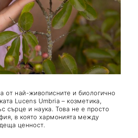
на от най-живописните и биологично
ката Lucens Umbria – козметика,
с сърце и наука. Това не е просто
офия, в която хармонията между
одеща ценност.