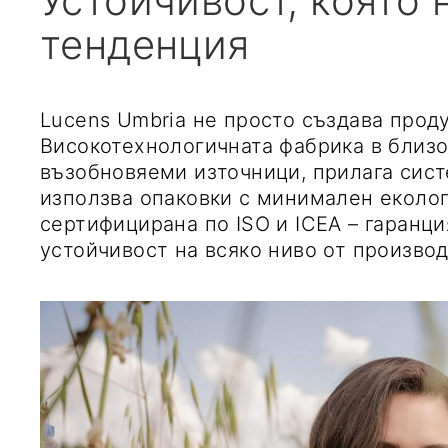
Устойчивост, която 
тенденция
Lucens Umbria не просто създава проду
Високотехнологичната фабрика в близо
възобновяеми източници, прилага сист
използва опаковки с минимален еколог
сертифицирана по ISO и ICEA – гаранци
устойчивост на всяко ниво от произво