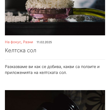
На фокус
,
Разни
11.02.2025
Келтска сол
Разказваме ви как се добива, какви са ползите и
приложенията на келтската сол.