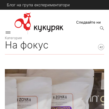
Skip
Блог на група експериментатори
to
content
Следвайте ни
open
searc
Primary
form
КУКУРЯК
Menu
Категория
На фокус
42