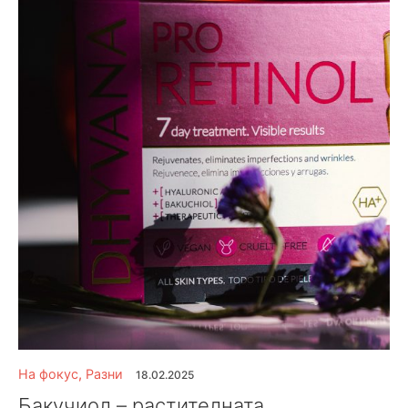
На фокус
,
Разни
18.02.2025
Бакучиол – растителната