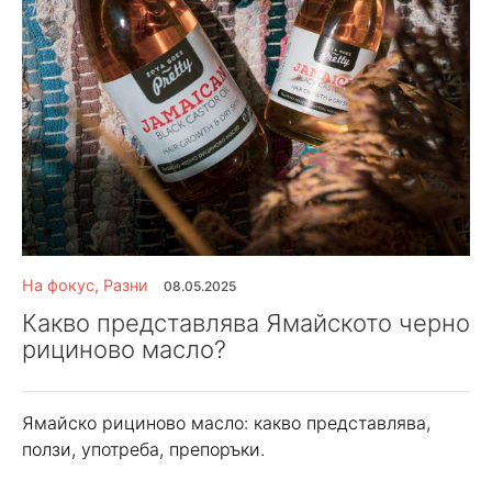
На фокус
,
Разни
08.05.2025
Какво представлява Ямайското черно
рициново масло?
Ямайско рициново масло: какво представлява,
ползи, употреба, препоръки.