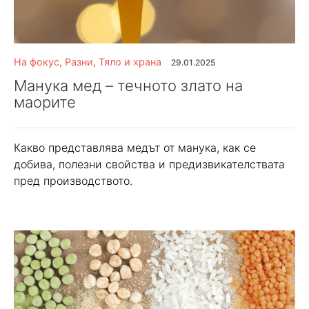
На фокус
,
Разни
,
Тяло и храна
29.01.2025
Манука мед – течното злато на
маорите
Какво представлява медът от манука, как се
добива, полезни свойства и предизвикателствата
пред производството.