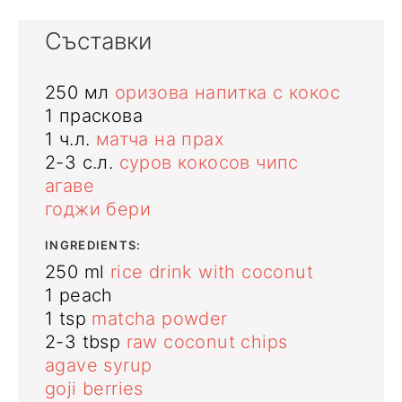
Съставки
250
мл
оризова напитка с кокос
1
праскова
1
ч.л.
матча на прах
2-3
с.л.
суров кокосов чипс
агаве
годжи бери
INGREDIENTS:
250
ml
rice drink with coconut
1
peach
1
tsp
matcha powder
2-3
tbsp
raw coconut chips
agave syrup
goji berries