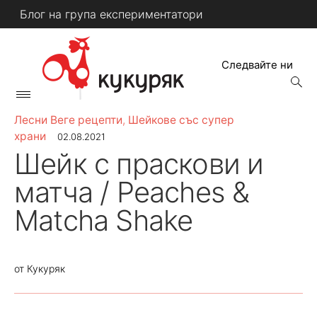
Skip
Блог на група експериментатори
to
content
Следвайте ни
open
searc
Primary
form
КУКУРЯК
Menu
Лесни Веге рецепти
,
Шейкове със супер
храни
02.08.2021
Шейк с праскови и
матча / Peaches &
Matcha Shake
от
Кукуряк