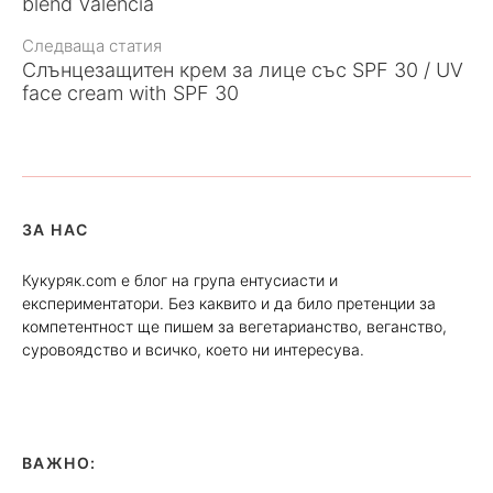
статията
blend Valencia
Следваща статия
Слънцезащитен крем за лице със SPF 30 / UV
face cream with SPF 30
ЗА НАС
Кукуряк.com е блог на група ентусиасти и
експериментатори. Без каквито и да било претенции за
компетентност ще пишем за вегетарианство, веганство,
суровоядство и всичко, което ни интересува.
ВАЖНО: