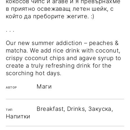
кокосов чипс и агаве и я превърнахме
в приятно освежаващ летен шейк, с
който да преборите жегите. :)
. . .
Our new summer addiction – peaches &
matcha. We add rice drink with coconut,
crispy coconut chips and agave syrup to
create a truly refreshing drink for the
scorching hot days.
Маги
АВТОР
Breakfast, Drinks, Закуска,
ТИП
Напитки