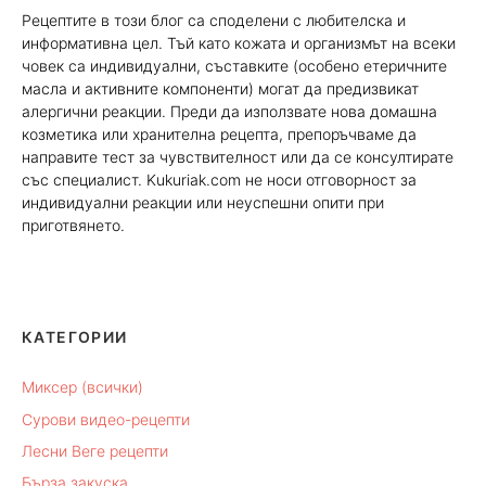
Рецептите в този блог са споделени с любителска и
информативна цел. Тъй като кожата и организмът на всеки
човек са индивидуални, съставките (особено етеричните
масла и активните компоненти) могат да предизвикат
алергични реакции. Преди да използвате нова домашна
козметика или хранителна рецепта, препоръчваме да
направите тест за чувствителност или да се консултирате
със специалист. Kukuriak.com не носи отговорност за
индивидуални реакции или неуспешни опити при
приготвянето.
КАТЕГОРИИ
Миксер (всички)
Сурови видео-рецепти
Лесни Веге рецепти
Бърза закуска