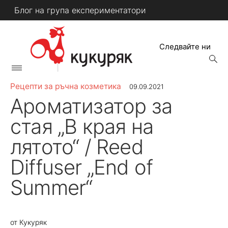
Skip
Блог на група експериментатори
to
content
Следвайте ни
open
searc
Primary
form
КУКУРЯК
Menu
Рецепти за ръчна козметика
09.09.2021
Ароматизатор за
стая „В края на
лятото“ / Reed
Diffuser „End of
Summer“
от
Кукуряк