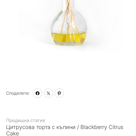
Споделете:
Към
Предишна статия
Цитрусова торта с къпини / Blackberry Citrus
статията
Cake