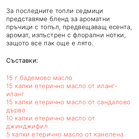
За последните топли седмици
представяме бленд за ароматни
пръчици с топъл, предвещаващ есента,
аромат, изпъстрен с флорални нотки,
защото все пак още е лято.
Съставки:
15 г бадемово масло
15 капки етерично масло от иланг-
иланг
15 капки етерично масло от сандалово
дърво
10 капки етерично масло от
джинджифил
5 капки етерично масло от канелена