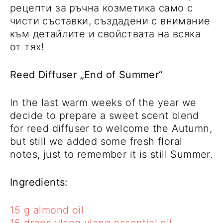
рецепти за ръчна козметика само с
чисти съставки, създадени с внимание
към детайлите и свойствата на всяка
от тях!
Reed Diffuser „End of Summer“
In the last warm weeks of the year we
decide to prepare a sweet scent blend
for reed diffuser to welcome the Autumn,
but still we added some fresh floral
notes, just to remember it is still Summer.
Ingredients:
15 g almond oil
15 drops ylang ylang essential oil