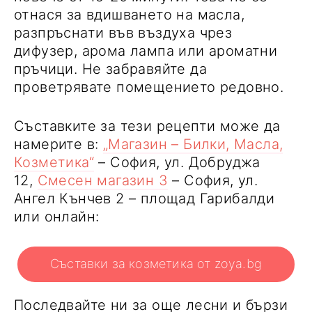
отнася за вдишването на масла,
разпръснати във въздуха чрез
дифузер, арома лампа или ароматни
пръчици. Не забравяйте да
проветрявате помещението редовно.
Съставките за тези рецепти може да
намерите в:
„Магазин – Билки, Масла,
Козметика“
– София, ул. Добруджа
12,
Смесен магазин 3
– София, ул.
Ангел Кънчев 2 – площад Гарибалди
или онлайн:
Съставки за козметика от zoya.bg
Последвайте ни за още лесни и бързи