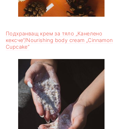
Подхранващ крем за тяло „Канелено
кексче“/Nourishing body cream „Cinnamon
Cupcake“