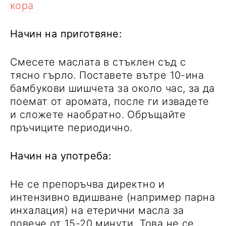
кора
Начин на приготвяне:
Смесете маслата в стъклен съд с
тясно гърло. Поставете вътре 10-ина
бамбукови шишчета за около час, за да
поемат от аромата, после ги извадете
и сложете наобратно. Обръщайте
пръчиците периодично.
Начин на употреба:
Не се препоръчва директно и
интензивно вдишване (например парна
инхалация) на етерични масла за
повече от 15-20 минути. Това не се