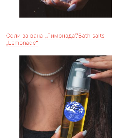
Соли за вана „Лимонада“/Bath salts
„Lemonade“