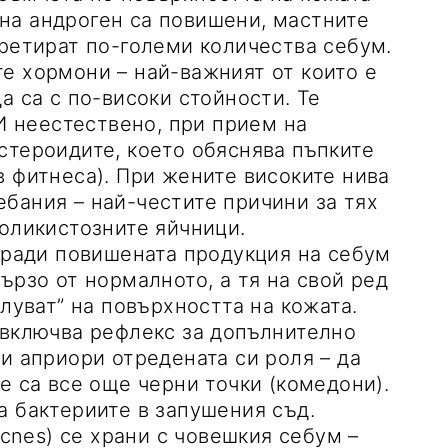
а на андроген са повишени, мастните
кретират по-големи количества себум.
е хормони – най-важният от които е
а са с по-високи стойности. Те
И неестествено, при прием на
стероидите, което обяснява пъпките
в фитнеса). При жените високите нива
бания – най-честите причини за тях
поликистозните яйчници.
Заради повишената продукция на себум
ързо от нормалното, а тя на свой ред
плуват” на повърхността на кожата.
 включва рефлекс за допълнително
и априори отредената си роля – да
е са все още черни точки (комедони).
а бактериите в запушения съд.
acnes) се храни с човешкия себум –