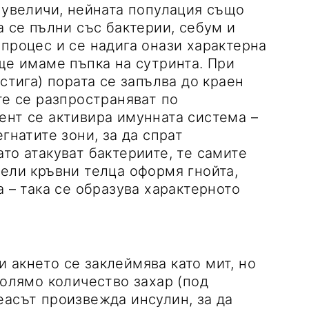
е увеличи, нейната популация също
а се пълни със бактерии, себум и
 процес и се надига онази характерна
ще имаме пъпка на сутринта. При
стига) пората се запълва до краен
те се разпространяват по
ент се активира имунната система –
гнатите зони, за да спрат
то атакуват бактериите, те самите
бели кръвни телца оформя гнойта,
а – така се образува характерното
 акнето се заклеймява като мит, но
голямо количество захар (под
еасът произвежда инсулин, за да