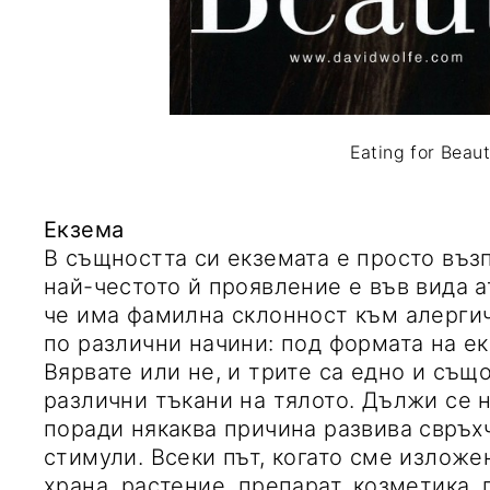
Eating for Beau
Екзема
В същността си екземата е просто въз
най-честото й проявление е във вида а
че има фамилна склонност към алергич
по различни начини: под формата на ек
Вярвате или не, и трите са едно и същ
различни тъкани на тялото. Дължи се н
поради някаква причина развива свръ
стимули. Всеки път, когато сме излож
храна, растение, препарат, козметика, 