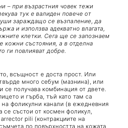
ни – при възрастния човек тежи
лекува тук е валиден повече от
туши зараждащо се възпаление, да
ържа и използва адекватно влагата,
ожните клетки. Сега ще се запознаем
е кожни състояния, а в отделна
то ги повлияват добре.
то, всъщност е доста прост. Или
твърде много себум (мазнина), или
и се получава комбинация от двете.
лицето и гърба, тъй като там са
 на фоликулни канали (в ежедневния
ра се състои от космен фоликул,
rrector pili (контракциите на
съмчета по повърхността на кожата