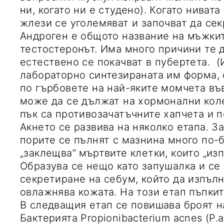
ни, когато ни е студено). Когато ниват
жлези се уголемяват и започват да се
Андроген е общото название на мъжкит
тестостеронът. Има много причини те д
естествено се покачват в пубертета. (
лабораторно синтезираната им форма, 
по гърбовете на най-яките момчета въ
може да се дължат на хормонални коле
пък са противозачатъчните хапчета и 
Акнето се развива на няколко етапа. 
порите се пълнят с мазнина много по-б
„заклещва” мъртвите клетки, които „из
Образува се нещо като запушалка и се
секретиране на себум, който да изпълн
овлажнява кожата. На този етап пъпкит
В следващия етап се повишава броят н
Бактерията Propionibacterium acnes (P.