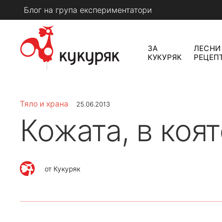
Skip
Блог на група експериментатори
to
content
ЗА
ЛЕСНИ
КУКУРЯК
РЕЦЕП
КУКУРЯК
Тяло и храна
25.06.2013
Кожата, в коя
от
Кукуряк