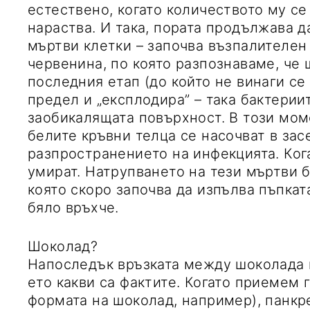
естествено, когато количеството му с
нараства. И така, пората продължава д
мъртви клетки – започва възпалителен
червенина, по която разпознаваме, че 
последния етап (до който не винаги се 
предел и „експлодира” – така бактерии
заобикалящата повърхност. В този мом
белите кръвни телца се насочват в засе
разпространението на инфекцията. Кога
умират. Натрупването на тези мъртви 
която скоро започва да изпълва пъпкат
бяло връхче.
Шоколад?
Напоследък връзката между шоколада и
ето какви са фактите. Когато приемем 
формата на шоколад, например), панкр