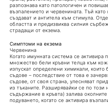
разпознава като патологичен и повиша
възпалението и червенината. Тъй като
създават и антитела към стимула. Отде
областта и предизвиква силния сърбеж
страдащи от екзема.
Симптоми на екзема
Червенина
Когато имунната система се активира 
множество бели кръвни телца към кожа
изпускат определени химикали, които 
съдове – последствие от това е зачер
съдове, от своя страна, улесняват при
из тъканите. Разширявайки се по този 
съдържание в кръвта) залива околните
подуването, когато се активира възпал