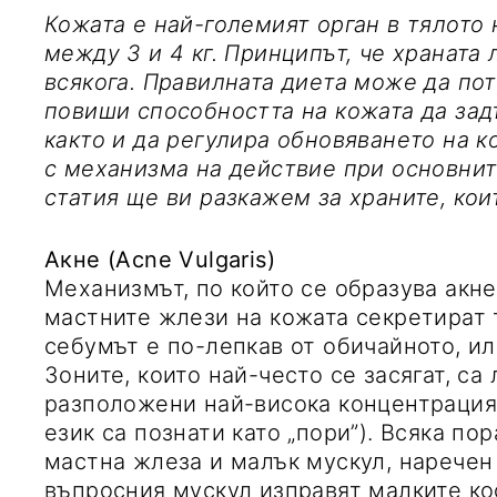
Кожата е най-големият орган в тялото 
между 3 и 4 кг. Принципът, че храната 
всякога. Правилната диета може да по
повиши способността на кожата да зад
както и да регулира обновяването на к
с механизма на действие при основнит
статия ще ви разкажем за храните, кои
Акне (
Acne Vulgaris)
Механизмът, по който се образува акне
мастните жлези на кожата секретират 
себумът е по-лепкав от обичайното, ил
Зоните, които най-често се засягат, са 
разположени най-висока концентрация
език са познати като „пори”). Всяка по
мастна жлеза и малък мускул, наречен a
въпросния мускул изправят малките ко