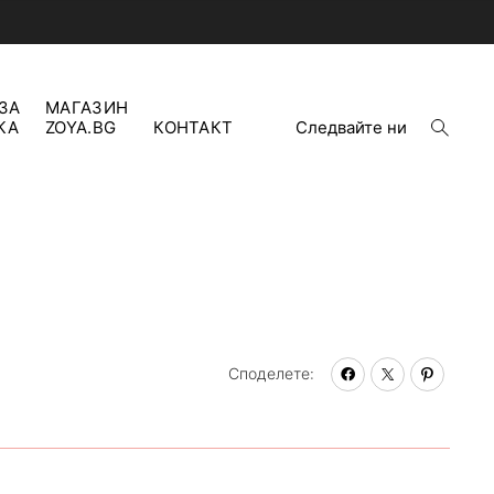
ЗА
МАГАЗИН
open
КА
ZOYA.BG
КОНТАКТ
Следвайте ни
search
form
Споделете: