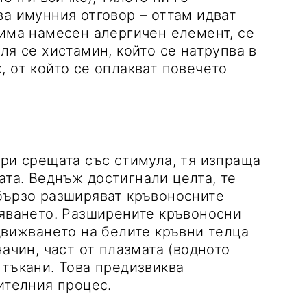
ва имунния отговор – оттам идват
 има намесен алергичен елемент, се
ля се хистамин, който се натрупва в
, от който се оплакват повечето
при срещата със стимула, тя изпраща
та. Веднъж достигнали целта, те
бързо разширяват кръвоносните
вяването. Разширените кръвоносни
движването на белите кръвни телца
начин, част от плазмата (водното
 тъкани. Това предизвиква
ителния процес.