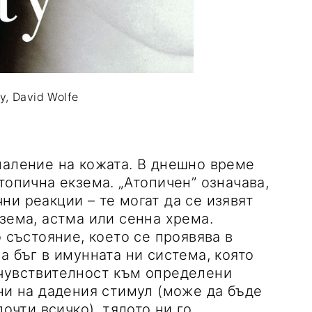
ty, David Wolfe
паление на кожата. В днешно време
топична екзема. „Атопичен” означава,
ни реакции – те могат да се изявят
зема, астма или сенна хрема.
о състояние, което се проявява в
а бъг в имунната ни система, която
хчувствителност към определени
ени на дадения стимул (може да бъде
почти всичко), тялото ни го