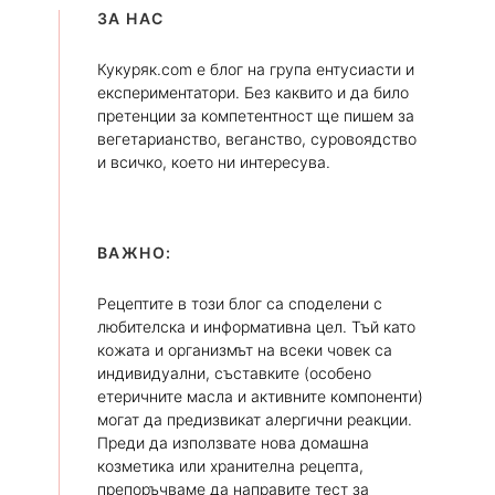
ЗА НАС
Кукуряк.com е блог на група ентусиасти и
експериментатори. Без каквито и да било
претенции за компетентност ще пишем за
вегетарианство, веганство, суровоядство
и всичко, което ни интересува.
ВАЖНО:
Рецептите в този блог са споделени с
любителска и информативна цел. Тъй като
кожата и организмът на всеки човек са
индивидуални, съставките (особено
етеричните масла и активните компоненти)
могат да предизвикат алергични реакции.
Преди да използвате нова домашна
козметика или хранителна рецепта,
препоръчваме да направите тест за