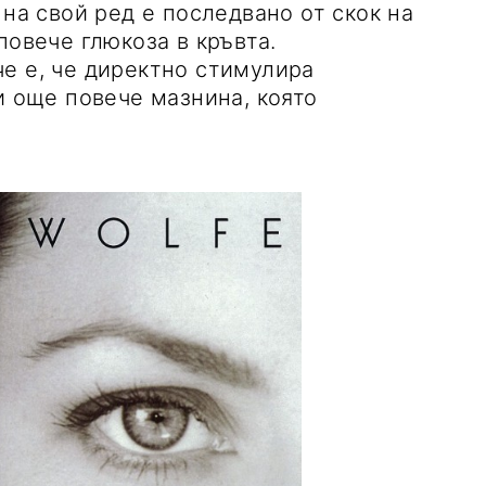
 на свой ред е последвано от скок на
повече глюкоза в кръвта.
е е, че директно стимулира
и още повече мазнина, която