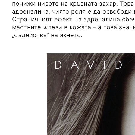
понижи нивото на кръвната захар. Това
адреналина, чиято роля е да освободи 
Страничният ефект на адреналина обач
мастните жлези в кожата – а това знач
„съдейства” на акнето.