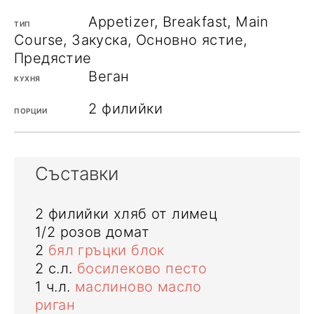
Appetizer, Breakfast, Main
ТИП
Course, Закуска, Основно ястие,
Предястие
Веган
КУХНЯ
2
филийки
ПОРЦИИ
Съставки
2
филийки
хляб от лимец
1/2
розов домат
2
бял гръцки блок
2
с.л.
босилеково песто
1
ч.л.
маслиново масло
риган