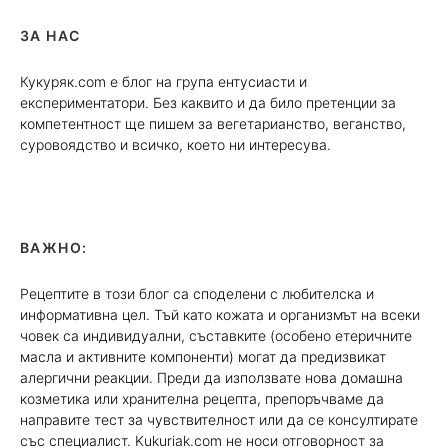
ЗА НАС
Кукуряк.com е блог на група ентусиасти и
експериментатори. Без каквито и да било претенции за
компетентност ще пишем за вегетарианство, веганство,
суровоядство и всичко, което ни интересува.
ВАЖНО:
Рецептите в този блог са споделени с любителска и
информативна цел. Тъй като кожата и организмът на всеки
човек са индивидуални, съставките (особено етеричните
масла и активните компоненти) могат да предизвикат
алергични реакции. Преди да използвате нова домашна
козметика или хранителна рецепта, препоръчваме да
направите тест за чувствителност или да се консултирате
със специалист. Kukuriak.com не носи отговорност за