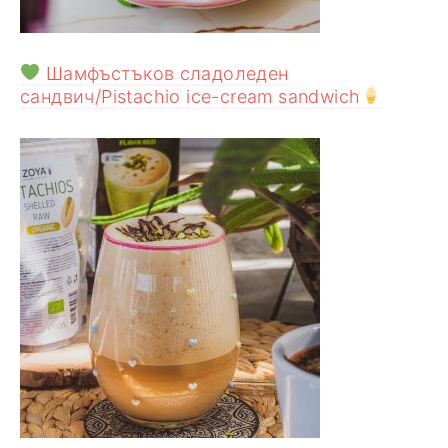
Шамфъстъков сладоледен
сандвич/Pistachio ice-cream sandwich