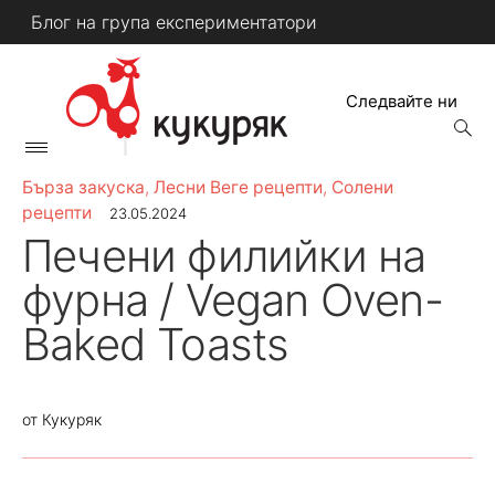
Skip
Блог на група експериментатори
to
content
Следвайте ни
open
searc
Primary
form
КУКУРЯК
Menu
Бърза закуска
,
Лесни Веге рецепти
,
Солени
рецепти
23.05.2024
Печени филийки на
фурна / Vegan Oven-
Baked Toasts
от
Кукуряк