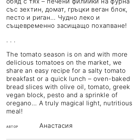
обяд с тях – печени филийки на фурна
със зехтин, домат, гръцки веган блок,
песто и риган… Чудно леко и
същевременно засищащо похапване!
. . .
The tomato season is on and with more
delicious tomatoes on the market, we
share an easy recipe for a salty tomato
breakfast or a quick lunch – oven-baked
bread slices with olive oil, tomato, greek
vegan block, pesto and a sprinkle of
oregano… A truly magical light, nutritious
meal!
Анастасия
АВТОР