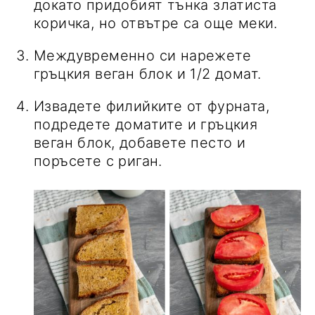
докато придобият тънка златиста
коричка, но отвътре са още меки.
Междувременно си нарежете
гръцкия веган блок и 1/2 домат.
Извадете филийките от фурната,
подредете доматите и гръцкия
веган блок, добавете песто и
поръсете с риган.