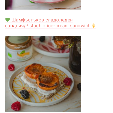
Шамфъстъков сладоледен
сандвич/Pistachio ice-cream sandwich