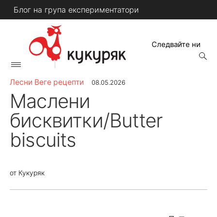
Skip
Блог на група експериментатори
to
content
Следвайте ни
open
searc
Primary
form
КУКУРЯК
Menu
Лесни Веге рецепти
08.05.2026
Маслени
бисквитки/Butter
biscuits
от
Кукуряк