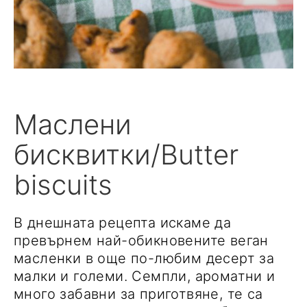
Маслени
бисквитки/Butter
biscuits
В днешната рецепта искаме да
превърнем най-обикновените веган
масленки в още по-любим десерт за
малки и големи. Семпли, ароматни и
много забавни за приготвяне, те са