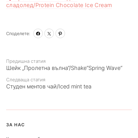
сладолед/Protein Chocolate Ice Cream
Споделете:
Към
Предишна статия
Шейк „Пролетна вълна“/Shake“Spring Wave“
статията
Следваща статия
Студен ментов чай/Iced mint tea
ЗА НАС