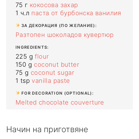
75
г
кокосовa захар
1
ч.л
паста от бурбонска ванилия
ЗА ДЕКОРАЦИЯ (ПО ЖЕЛАНИЕ):
Разтопен шоколадов кувертюр
INGREDIENTS:
225
g
flour
150
g
coconut butter
75
g
coconut sugar
1
tsp
vanilla paste
FOR DECORATION (OPTIONAL):
Melted chocolate couverture
Начин на приготвяне