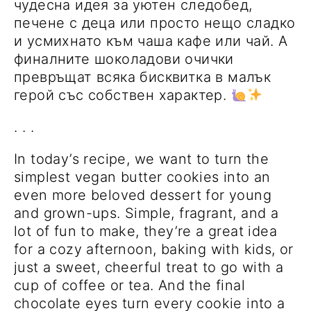
чудесна идея за уютен следобед,
печене с деца или просто нещо сладко
и усмихнато към чаша кафе или чай. А
финалните шоколадови очички
превръщат всяка бисквитка в малък
герой със собствен характер.
. . .
In today’s recipe, we want to turn the
simplest vegan butter cookies into an
even more beloved dessert for young
and grown-ups. Simple, fragrant, and a
lot of fun to make, they’re a great idea
for a cozy afternoon, baking with kids, or
just a sweet, cheerful treat to go with a
cup of coffee or tea. And the final
chocolate eyes turn every cookie into a