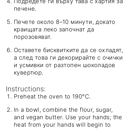
Подредете ги върху тава с хартия за
печене.
Печете около 8–10 минути, докато
краищата леко започнат да
порозовяват.
Оставете бисквитките да се охладят,
а след това ги декорирайте с очички
и усмивки от разтопен шоколадов
кувертюр.
Instructions:
Preheat the oven to 190°C.
In a bowl, combine the flour, sugar,
and vegan butter. Use your hands; the
heat from your hands will begin to