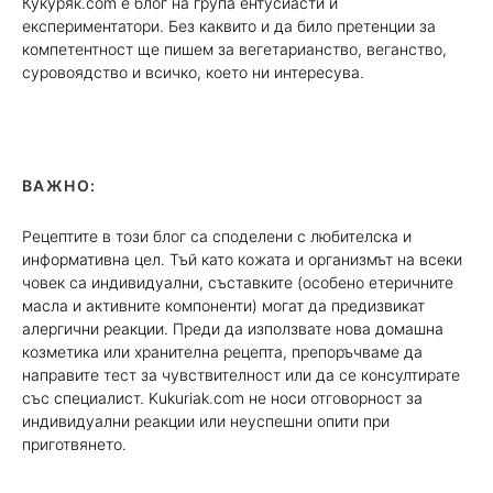
Кукуряк.com е блог на група ентусиасти и
експериментатори. Без каквито и да било претенции за
компетентност ще пишем за вегетарианство, веганство,
суровоядство и всичко, което ни интересува.
ВАЖНО:
Рецептите в този блог са споделени с любителска и
информативна цел. Тъй като кожата и организмът на всеки
човек са индивидуални, съставките (особено етеричните
масла и активните компоненти) могат да предизвикат
алергични реакции. Преди да използвате нова домашна
козметика или хранителна рецепта, препоръчваме да
направите тест за чувствителност или да се консултирате
със специалист. Kukuriak.com не носи отговорност за
индивидуални реакции или неуспешни опити при
приготвянето.