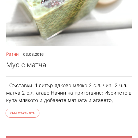
Разни
03.08.2016
Мус с матча
Съставки: 1 литър ядково мляко 2 с.л. чиа 2 ч.л.
матча 2 с.л. агаве Начин на приготвяне: Изсипете в
купа млякото и добавете матчата и агавето,
КЪМ СТАТИЯТА