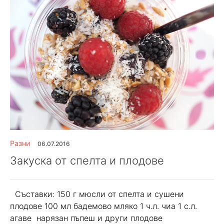
Разни
06.07.2016
Закуска от спелта и плодове
Съставки: 150 г мюсли от спелта и сушени
плодове 100 мл бадемово мляко 1 ч.л. чиа 1 с.л.
агаве нарязан пъпеш и други плодове