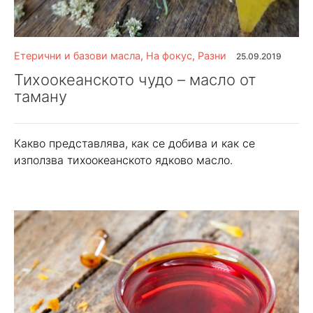
Етерични и базови масла
,
На фокус
,
Разни
25.09.2019
Тихоокеанското чудо – масло от
таману
Какво представлява, как се добива и как се
използва тихоокеанското ядково масло.