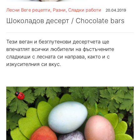
Лесни Веге рецепти
,
Разни
,
Сладки работи
20.04.2019
Шоколадов десерт / Chocolate bars
Тези веган и безглутенови десертчета ще
впечатлят всички любители на фъстъчените
сладкиши с лесната си направа, както и с
изкусителния си вкус.