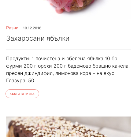
Разни
19.12.2016
Захаросани ябълки
Продукти: 1 почистена и обелена ябълка 10 бр
фурми 200 г орехи 200 г бадемово брашно канела,
пресен джиндифил, лимонова кора – на вкус
Глазура: 50
КЪМ СТАТИЯТА