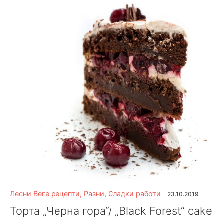
Лесни Веге рецепти
,
Разни
,
Сладки работи
23.10.2019
Торта „Черна гора“/ „Black Forest“ cake