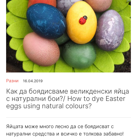
Разни
16.04.2019
Как да боядисваме великденски яйца
с натурални бои?/ How to dye Easter
eggs using natural colours?
Яйцата може много лесно да се боядисват с
натурални средства и всичко е толкова забавно!