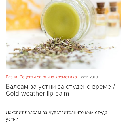
Разни
,
Рецепти за ръчна козметика
22.11.2019
Балсам за устни за студено време /
Cold weather lip balm
Лековит балсам за чувствителните към студа
устни.