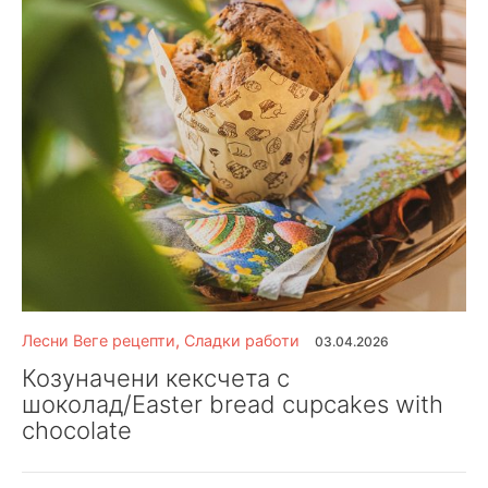
Лесни Веге рецепти
,
Сладки работи
03.04.2026
Козуначени кексчета с
шоколад/Easter bread cupcakes with
chocolate