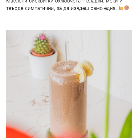
Маслени бисквитки охлювчета – сладки, меки и
твърде симпатични, за да изядеш само една.