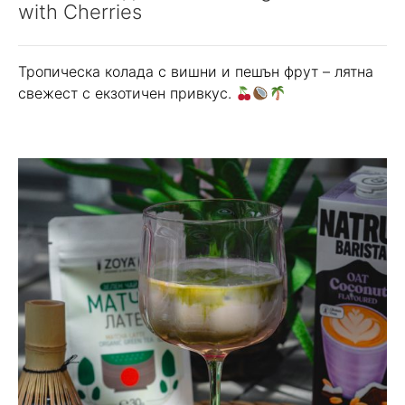
with Cherries
Тропическа колада с вишни и пешън фрут – лятна
свежест с екзотичен привкус.