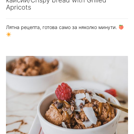
кайсии/Crispy bread with Grilled
Apricots
Лятна рецепта, готова само за няколко минути.