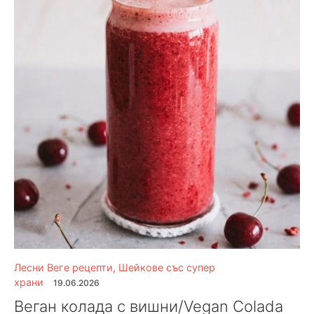
Лесни Веге рецепти
,
Шейкове със супер
храни
19.06.2026
Веган колада с вишни/Vegan Colada