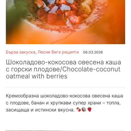
Бърза закуска
,
Лесни Веге рецепти
06.03.2026
Шоколадово-кокосова овесена каша
с горски плодове/Chocolate-coconut
oatmeal with berries
Кремообразна шоколадово-кокосова овесена каша
с плодове, банан и хрупкави супер храни – топла,
засищаща и истински вкусна.