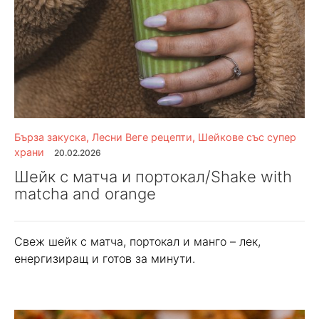
Бърза закуска
,
Лесни Веге рецепти
,
Шейкове със супер
храни
20.02.2026
Шейк с матча и портокал/Shake with
matcha and orange
Свеж шейк с матча, портокал и манго – лек,
енергизиращ и готов за минути.