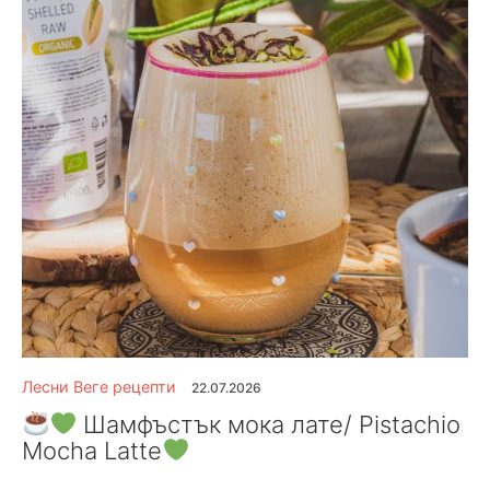
Лесни Веге рецепти
22.07.2026
Шамфъстък мока лате/ Pistachio
Mocha Latte