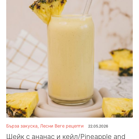
Бърза закуска
,
Лесни Веге рецепти
22.05.2026
Шейк с ананас и кейл/Pineapple and