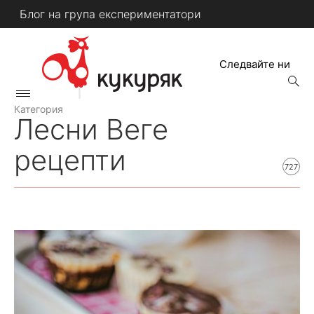
Skip
Блог на група експериментатори
to
content
Следвайте ни
open
searc
Primary
form
КУКУРЯК
Menu
Категория
Лесни Веге
рецепти
727