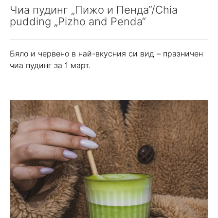
Чиа пудинг „Пижо и Пенда“/Chia
pudding „Pizho and Penda“
Бяло и червено в най-вкусния си вид – празничен
чиа пудинг за 1 март.