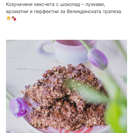
Козуначени кексчета с шоколад – пухкави,
ароматни и перфектни за Великденската трапеза.