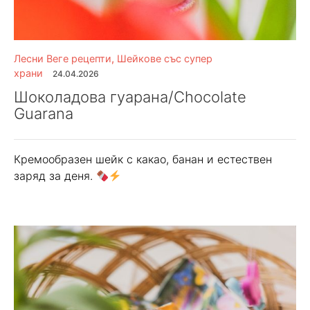
Лесни Веге рецепти
,
Шейкове със супер
храни
24.04.2026
Шоколадова гуарана/Chocolate
Guarana
Кремообразен шейк с какао, банан и естествен
заряд за деня.