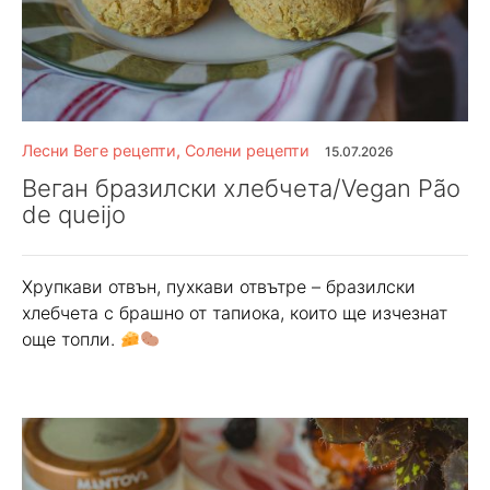
Лесни Веге рецепти
,
Солени рецепти
15.07.2026
Веган бразилски хлебчета/Vegan Pão
de queijo
Хрупкави отвън, пухкави отвътре – бразилски
хлебчета с брашно от тапиока, които ще изчезнат
още топли.