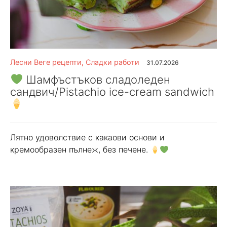
Лесни Веге рецепти
,
Сладки работи
31.07.2026
Шамфъстъков сладоледен
сандвич/Pistachio ice-cream sandwich
Лятно удоволствие с какаови основи и
кремообразен пълнеж, без печене.